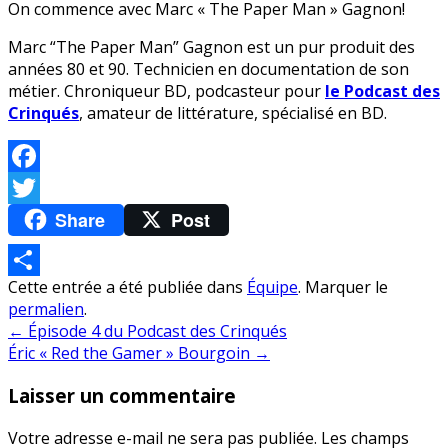
On commence avec Marc « The Paper Man » Gagnon!
Marc “The Paper Man” Gagnon est un pur produit des
années 80 et 90. Technicien en documentation de son
métier. Chroniqueur BD, podcasteur pour
le Podcast des
Crinqués
, amateur de littérature, spécialisé en BD.
Facebook
Share
Post
Twitter
Cette entrée a été publiée dans
Équipe
. Marquer le
Partager
permalien
.
Navigation
←
Épisode 4 du Podcast des Crinqués
Éric « Red the Gamer » Bourgoin
→
de
Laisser un commentaire
l’article
Votre adresse e-mail ne sera pas publiée.
Les champs