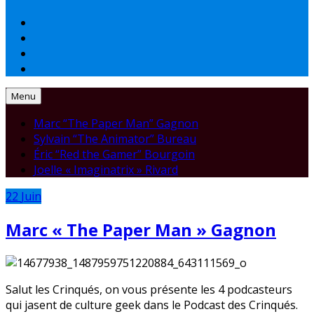
Menu
Marc “The Paper Man” Gagnon
Sylvain “The Animator” Bureau
Éric “Red the Gamer” Bourgoin
Joelle « Imaginatrix » Rivard
22
Juin
Marc « The Paper Man » Gagnon
Salut les Crinqués, on vous présente les 4 podcasteurs
qui jasent de culture geek dans le Podcast des Crinqués.