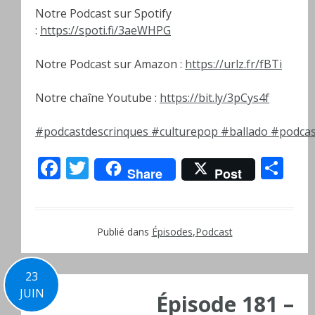
Notre Podcast sur Spotify
:
https://spoti.fi/3aeWHPG
Notre Podcast sur Amazon :
https://urlz.fr/fBTi
Notre chaîne Youtube :
https://bit.ly/3pCys4f
#podcastdescrinques
#culturepop
#ballado
#podcas
Facebook
Twitter
Pa
Share
Post
Publié dans
Épisodes
,
Podcast
23
JUIN
Épisode 181 –