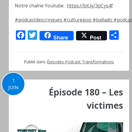
Notre chaîne Youtube :
https://bit.ly/3pCys4f
#podcastdescrinques
#culturepop
#ballado
#podcas
Facebook
Twitter
Pa
Share
Post
Publié dans
Épisodes
,
Podcast
,
Transformations
1
JUIN
Épisode 180 – Les
victimes