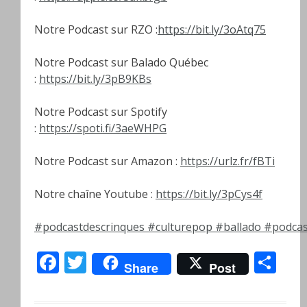
Notre Podcast sur RZO :
https://bit.ly/3oAtq75
Notre Podcast sur Balado Québec
:
https://bit.ly/3pB9KBs
Notre Podcast sur Spotify
:
https://spoti.fi/3aeWHPG
Notre Podcast sur Amazon :
https://urlz.fr/fBTi
Notre chaîne Youtube :
https://bit.ly/3pCys4f
#podcastdescrinques
#culturepop
#ballado
#podcas
Facebook
Twitter
Pa
Share
Post