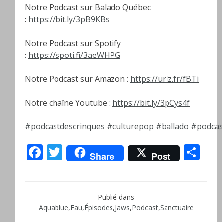
Notre Podcast sur Balado Québec
:
https://bit.ly/3pB9KBs
Notre Podcast sur Spotify
:
https://spoti.fi/3aeWHPG
Notre Podcast sur Amazon :
https://urlz.fr/fBTi
Notre chaîne Youtube :
https://bit.ly/3pCys4f
#podcastdescrinques
#culturepop
#ballado
#podcas
Facebook
Twitter
Pa
Share
Post
Publié dans
Aquablue
,
Eau
,
Épisodes
,
Jaws
,
Podcast
,
Sanctuaire