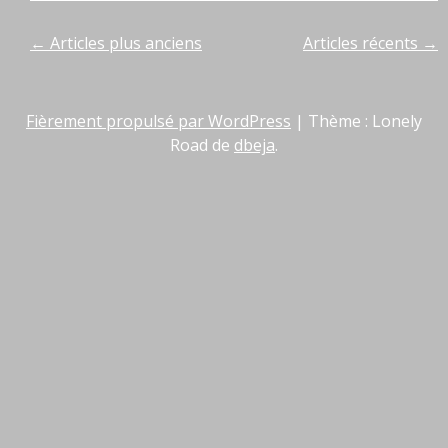
Navigation
←
Articles plus anciens
Articles récents
→
des
Fièrement propulsé par WordPress
|
Thème : Lonely
articles
Road de
dbeja
.