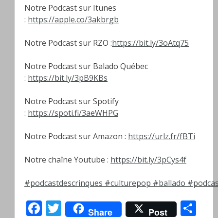
Notre Podcast sur Itunes
:
https://apple.co/3akbrgb
Notre Podcast sur RZO :
https://bit.ly/3oAtq75
Notre Podcast sur Balado Québec
:
https://bit.ly/3pB9KBs
Notre Podcast sur Spotify
:
https://spoti.fi/3aeWHPG
Notre Podcast sur Amazon :
https://urlz.fr/fBTi
Notre chaîne Youtube :
https://bit.ly/3pCys4f
#podcastdescrinques
#culturepop
#ballado
#podcas
Facebook
Twitter
Pa
Share
Post