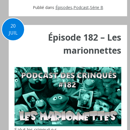
Publié dans
Épisodes
,
Podcast
,
Série B
20
JUIL
Épisode 182 – Les
marionnettes
Salut les crinqué.e.s,