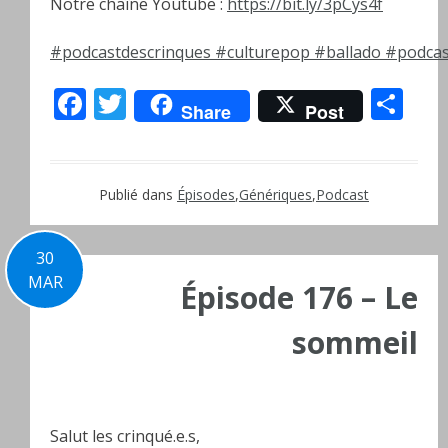
Notre chaîne Youtube :
https://bit.ly/3pCys4f
#podcastdescrinques
#culturepop
#ballado
#podcas
Facebook
Twitter
Pa
Share
Post
Publié dans
Épisodes
,
Génériques
,
Podcast
30
MAR
Épisode 176 – Le
sommeil
Salut les crinqué.e.s,