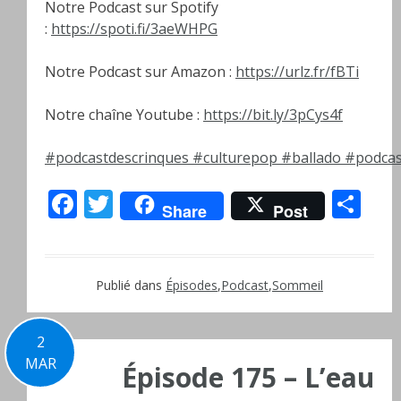
Notre Podcast sur Spotify
:
https://spoti.fi/3aeWHPG
Notre Podcast sur Amazon :
https://urlz.fr/fBTi
Notre chaîne Youtube :
https://bit.ly/3pCys4f
#podcastdescrinques
#culturepop
#ballado
#podcas
Facebook
Twitter
Pa
Share
Post
Publié dans
Épisodes
,
Podcast
,
Sommeil
2
MAR
Épisode 175 – L’eau