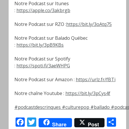
Notre Podcast sur Itunes
:
https://apple.co/3akbrgb
Notre Podcast sur RZO :
https://bit.ly/3oAtq75
Notre Podcast sur Balado Québec
:
https://bit.ly/3pB9KBs
Notre Podcast sur Spotify
:
https://spoti.fi/3aeWHPG
Notre Podcast sur Amazon :
https://urlz.fr/fBTi
Notre chaîne Youtube :
https://bit.ly/3pCys4f
#podcastdescrinques
#culturepop
#ballado
#podcas
Facebook
Twitter
Pa
Share
Post