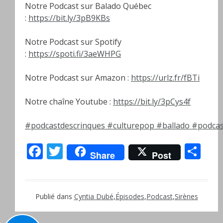
Notre Podcast sur Balado Québec
:
https://bit.ly/3pB9KBs
Notre Podcast sur Spotify
:
https://spoti.fi/3aeWHPG
Notre Podcast sur Amazon :
https://urlz.fr/fBTi
Notre chaîne Youtube :
https://bit.ly/3pCys4f
#podcastdescrinques
#culturepop
#ballado
#podcas
Facebook
Twitter
Pa
Share
Post
Publié dans
Cyntia Dubé
,
Épisodes
,
Podcast
,
Sirènes