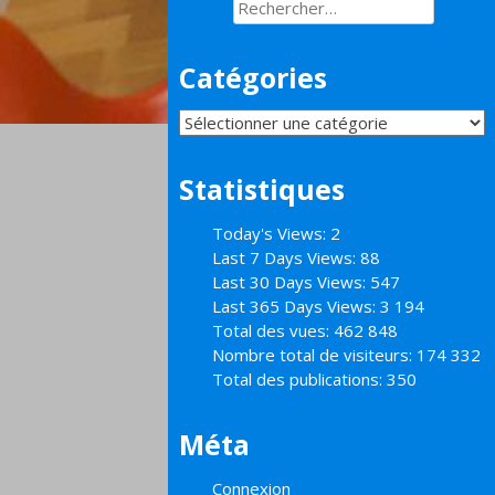
Rechercher :
Catégories
Catégories
Statistiques
Today's Views:
2
Last 7 Days Views:
88
Last 30 Days Views:
547
Last 365 Days Views:
3 194
Total des vues:
462 848
Nombre total de visiteurs:
174 332
Total des publications:
350
Méta
Connexion