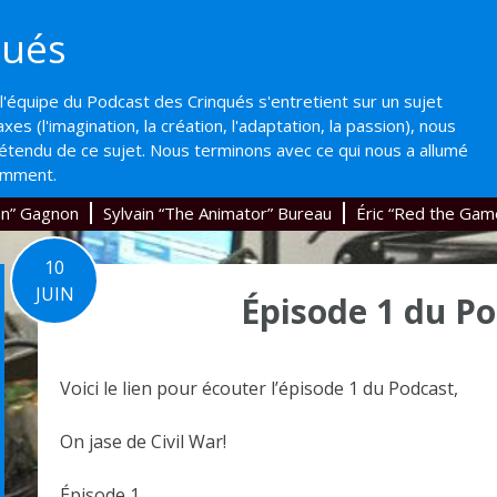
qués
'équipe du Podcast des Crinqués s'entretient sur un sujet
axes (l'imagination, la création, l'adaptation, la passion), nous
'étendu de ce sujet. Nous terminons avec ce qui nous a allumé
emment.
an” Gagnon
Sylvain “The Animator” Bureau
Éric “Red the Gam
10
JUIN
Épisode 1 du Po
Voici le lien pour écouter l’épisode 1 du Podcast,
On jase de Civil War!
Épisode 1