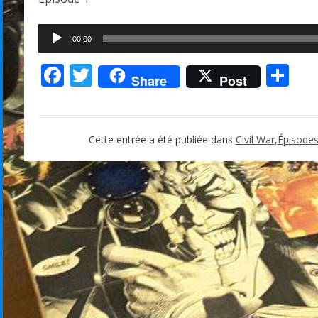
Lecteur
00:00
audio
Facebook
Twitter
Pa
Share
Post
Cette entrée a été publiée dans
Civil War
,
Épisode
Navigation
de
l’article