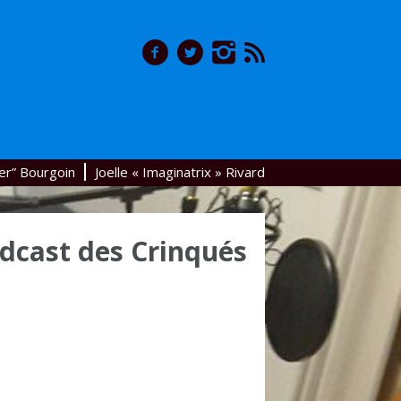
er” Bourgoin
Joelle « Imaginatrix » Rivard
dcast des Crinqués