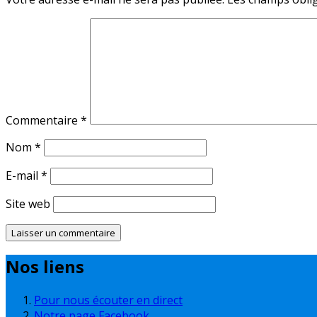
Commentaire
*
Nom
*
E-mail
*
Site web
Nos liens
Pour nous écouter en direct
Notre page Facebook