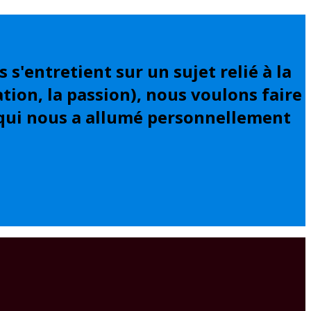
'entretient sur un sujet relié à la
ation, la passion), nous voulons faire
 qui nous a allumé personnellement