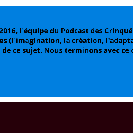
16, l'équipe du Podcast des Crinqués s
es (l'imagination, la création, l'adapt
 de ce sujet. Nous terminons avec ce