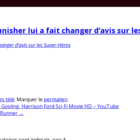
isher lui a fait changer d’avis sur l
hanger d’avis sur les Super-Héros
es télé
. Marquer le
permalien
.
 Gosling, Harrison Ford Sci-Fi Movie HD – YouTube
de Runner
→
atoires sont indiqués avec
*