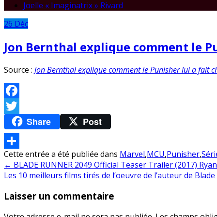
Joelle « Imaginatrix » Rivard
26
Déc
Jon Bernthal explique comment le Pun
Source :
Jon Bernthal explique comment le Punisher lui a fait c
Facebook
Share
Post
Twitter
Cette entrée a été publiée dans
Marvel
,
MCU
,
Punisher
,
Séri
Partager
Navigation
←
BLADE RUNNER 2049 Official Teaser Trailer (2017) Ryan
Les 10 meilleurs films tirés de l’oeuvre de l’auteur de Bla
de
Laisser un commentaire
l’article
Votre adresse e-mail ne sera pas publiée.
Les champs oblig