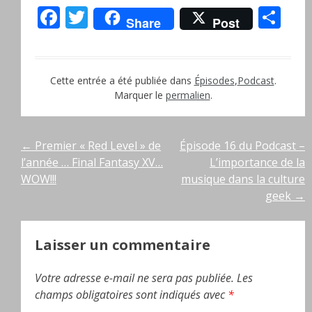
Facebook
Twitter
Pa
Share
Post
Cette entrée a été publiée dans
Épisodes
,
Podcast
.
Marquer le
permalien
.
Navigation
←
Premier « Red Level » de
Épisode 16 du Podcast –
l’année … Final Fantasy XV…
L’importance de la
de
WOW!!!
musique dans la culture
geek
→
l’article
Laisser un commentaire
Votre adresse e-mail ne sera pas publiée.
Les
champs obligatoires sont indiqués avec
*