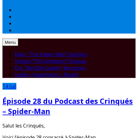
Menu
Marc “The Paper Man” Gagnon
Sylvain “The Animator” Bureau
Éric “Red the Gamer” Bourgoin
Joelle « Imaginatrix » Rivard
14
Juil
Épisode 28 du Podcast des Crinqués
– Spider-Man
Salut les Crinqués,
Voici l’épisode 28 consacré à Spider-Man.