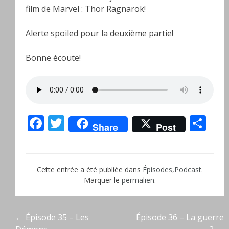
film de Marvel : Thor Ragnarok!
Alerte spoiled pour la deuxième partie!
Bonne écoute!
Facebook
Twitter
Pa
Share
Post
Cette entrée a été publiée dans
Épisodes
,
Podcast
.
Marquer le
permalien
.
Navigation
←
Épisode 35 – Les
Épisode 36 – La guerre