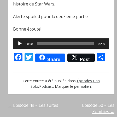
histoire de Star Wars.
Alerte spoiled pour la deuxième partie!
Bonne écoute!
Lecteur
00:00
00:00
audio
Facebook
Twitter
Pa
Share
Post
Cette entrée a été publiée dans
Épisodes
,
Han
Solo
,
Podcast
. Marquer le
permalien
.
Navigation
←
Épisode 49 – Les suites
Épisode 50 – Les
Zombies
→