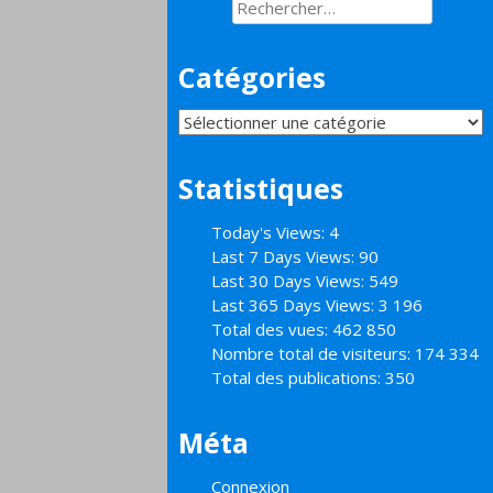
Rechercher :
Catégories
Catégories
Statistiques
Today's Views:
4
Last 7 Days Views:
90
Last 30 Days Views:
549
Last 365 Days Views:
3 196
Total des vues:
462 850
Nombre total de visiteurs:
174 334
Total des publications:
350
Méta
Connexion