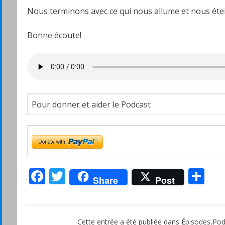
Nous terminons avec ce qui nous allume et nous étei
Bonne écoute!
Pour donner et aider le Podcast
Facebook
Twitter
Pa
Share
Post
Cette entrée a été publiée dans
Épisodes
,
Pod