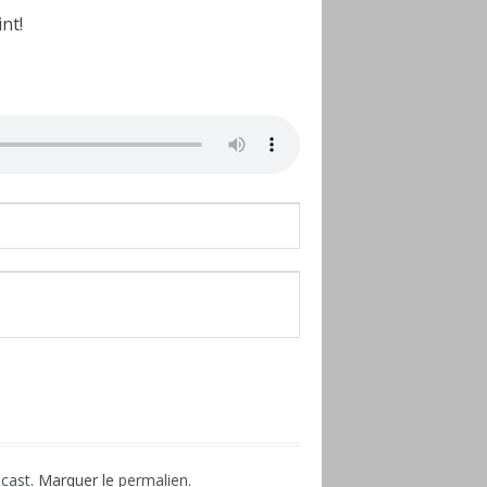
nt!
rtager
cast
. Marquer le
permalien
.