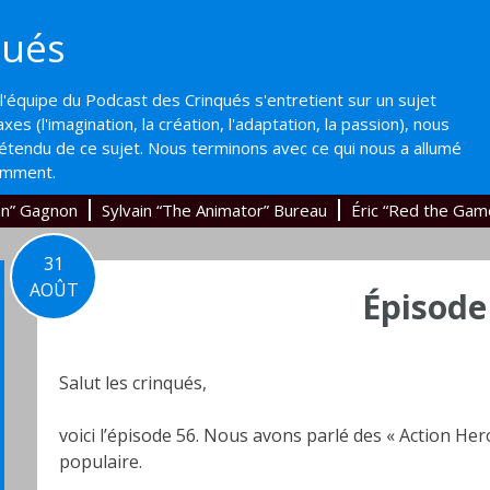
qués
'équipe du Podcast des Crinqués s'entretient sur un sujet
axes (l'imagination, la création, l'adaptation, la passion), nous
'étendu de ce sujet. Nous terminons avec ce qui nous a allumé
emment.
an” Gagnon
Sylvain “The Animator” Bureau
Éric “Red the Gam
31
AOÛT
Épisode
Salut les crinqués,
voici l’épisode 56. Nous avons parlé des « Action Her
populaire.