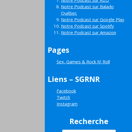
Notre Podcast sur RZO
Notre Podcast sur Balado
Québec
Notre Podcast sur Google Play
Notre Podcast sur Spotify
Notre Podcast sur Amazon
Pages
Sex, Games & Rock N’ Roll
Liens – SGRNR
Facebook
Twitch
Instagram
Recherche