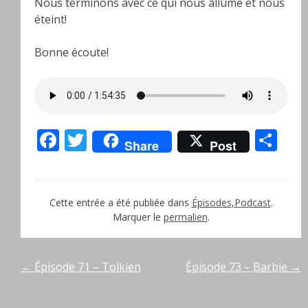
Nous terminons avec ce qui nous allume et nous
éteint!
Bonne écoute!
Facebook
Twitter
Pa
Share
Post
Cette entrée a été publiée dans
Épisodes
,
Podcast
.
Marquer le
permalien
.
Navigation
←
Épisode 71 – Tolkien
Épisode 73 – Barbie
→
de