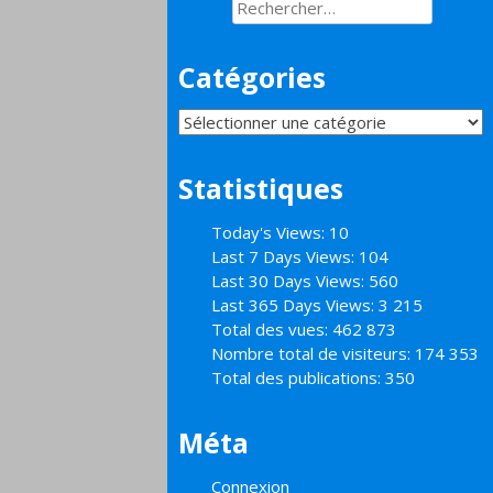
Rechercher :
Catégories
Catégories
Statistiques
Today's Views:
10
Last 7 Days Views:
104
Last 30 Days Views:
560
Last 365 Days Views:
3 215
Total des vues:
462 873
Nombre total de visiteurs:
174 353
Total des publications:
350
Méta
Connexion