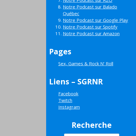
Notre Podcast sur RZO
Notre Podcast sur Balado
Québec
Notre Podcast sur Google Play
Notre Podcast sur Spotify
Notre Podcast sur Amazon
Pages
Sex, Games & Rock N’ Roll
Liens – SGRNR
Facebook
Twitch
Instagram
Recherche