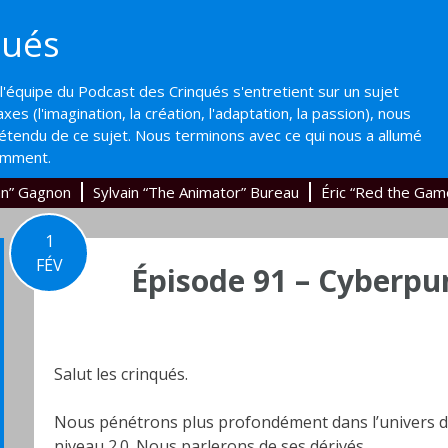
qués
'équipe du Podcast des Crinqués s'entretient sur un sujet
axes (l'imagination, la création, l'adaptation, la passion), nous
'étendu de ce sujet. Nous terminons avec ce qui nous a allumé
emment.
an” Gagnon
Sylvain “The Animator” Bureau
Éric “Red the Gam
1
FÉV
Épisode 91 – Cyberpun
Salut les crinqués.
Nous pénétrons plus profondément dans l’univers du
niveau 2.0. Nous parlerons de ses dérivés.