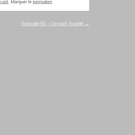
cast
. Marquer le
permalien
.
Épisode 92 – On voit rouge!
→