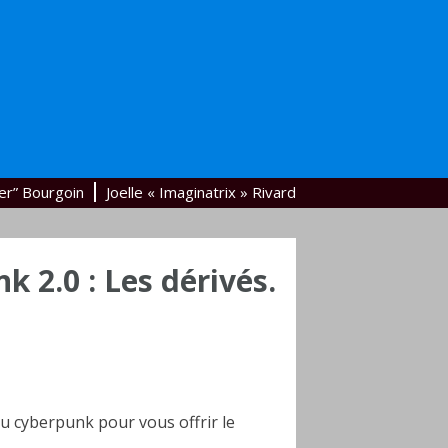
er” Bourgoin
Joelle « Imaginatrix » Rivard
k 2.0 : Les dérivés.
 cyberpunk pour vous offrir le