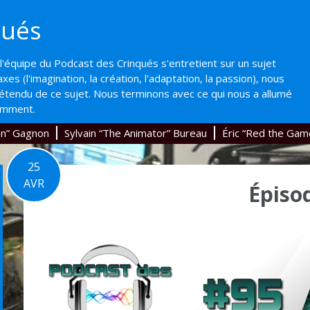
qués
'équipe du Podcast des Crinqués s'entretient sur un sujet
axes (l'imagination, la création, l'adaptation, la passion), nous
'étendu de ce sujet. Nous terminons avec ce qui nous a allumé
emment.
an” Gagnon
Sylvain “The Animator” Bureau
Éric “Red the Gam
25
AVR
Épiso