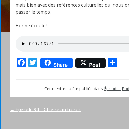
mais bien avec des références culturelles qui nous on
passer le temps.
Bonne écoute!
Facebook
Twitter
Pa
Share
Post
Cette entrée a été publiée dans
Épisodes
,
Pod
Navigation
←
Épisode 94 – Chasse au trésor
de