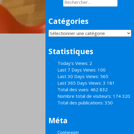
Rechercher :
Catégories
Catégories
Statistiques
Today's Views:
2
Last 7 Days Views:
100
Last 30 Days Views:
565
Last 365 Days Views:
3 181
Total des vues:
462 832
Nombre total de visiteurs:
174 320
Total des publications:
350
Méta
Connexion