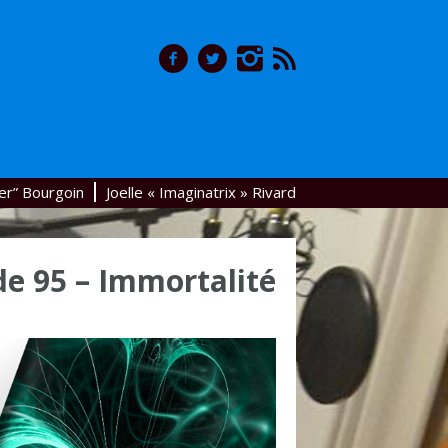
er” Bourgoin
Joelle « Imaginatrix » Rivard
de 95 – Immortalité