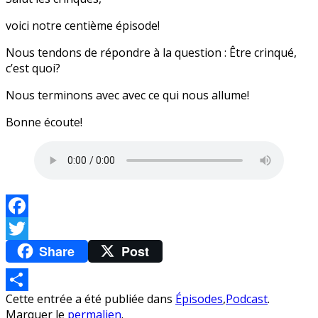
voici notre centième épisode!
Nous tendons de répondre à la question : Être crinqué,
c’est quoi?
Nous terminons avec avec ce qui nous allume!
Bonne écoute!
Facebook
Share
Post
Twitter
Cette entrée a été publiée dans
Épisodes
,
Podcast
.
Partager
Marquer le
permalien
.