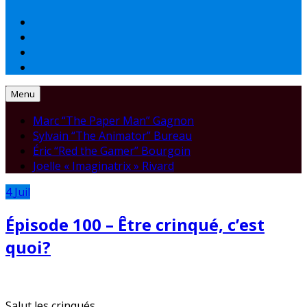
Menu
Marc “The Paper Man” Gagnon
Sylvain “The Animator” Bureau
Éric “Red the Gamer” Bourgoin
Joelle « Imaginatrix » Rivard
4
Juil
Épisode 100 – Être crinqué, c’est
quoi?
Salut les crinqués,