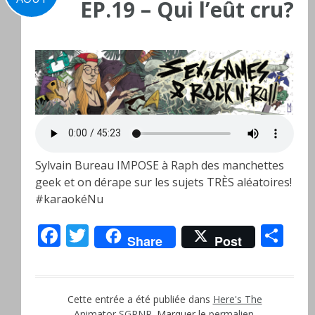
EP.19 – Qui l’eût cru?
Sylvain Bureau IMPOSE à Raph des manchettes
geek et on dérape sur les sujets TRÈS aléatoires!
#karaokéNu
Facebook
Twitter
Pa
Share
Post
Cette entrée a été publiée dans
Here's The
Animator
,
SGRNR
. Marquer le
permalien
.