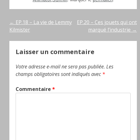
Navigation
←
EP.18 – La vie de Lemmy
EP.20 – Ces jouets qui ont
Kilmister
marqué l’industrie
→
de
l’article
Laisser un commentaire
Votre adresse e-mail ne sera pas publiée.
Les
champs obligatoires sont indiqués avec
*
Commentaire
*