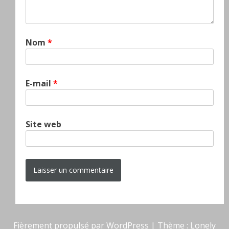
Nom
*
E-mail
*
Site web
Fièrement propulsé par WordPress
|
Thème : Lonely