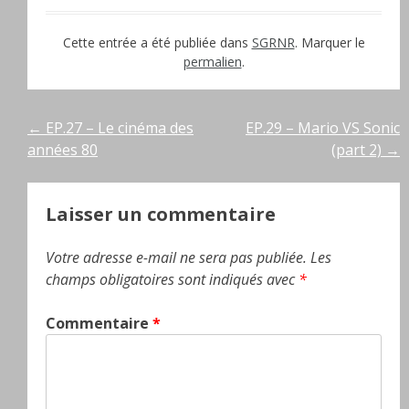
Cette entrée a été publiée dans
SGRNR
. Marquer le
permalien
.
Navigation
←
EP.27 – Le cinéma des
EP.29 – Mario VS Sonic
années 80
(part 2)
→
de
l’article
Laisser un commentaire
Votre adresse e-mail ne sera pas publiée.
Les
champs obligatoires sont indiqués avec
*
Commentaire
*