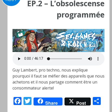
EP.2 – L’obsolescense
programmée
Guy Lambert, pro techno, nous explique
pourquoi il faut se méfier des appareils que nous
achetons et il nous partage comment être un
consommateur alerte!
Facebook
Twitter
Pa
Share
Post