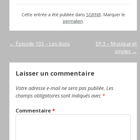
Cette entrée a été publiée dans
SGRNR
. Marquer le
permalien
.
Navigation
←
Épisode 103 – Les duos
EP.3 – Musique et
vinyles
→
de
l’article
Laisser un commentaire
Votre adresse e-mail ne sera pas publiée.
Les
champs obligatoires sont indiqués avec
*
Commentaire
*