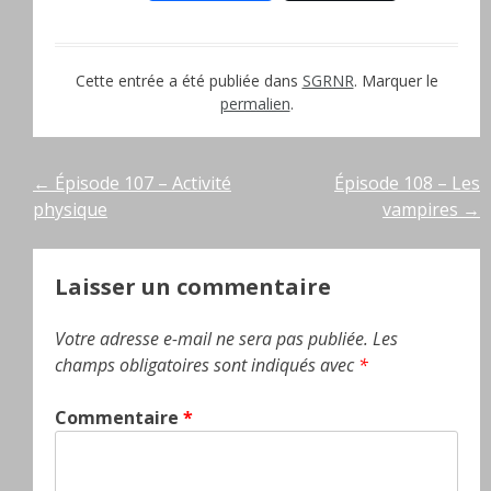
Cette entrée a été publiée dans
SGRNR
. Marquer le
permalien
.
Navigation
←
Épisode 107 – Activité
Épisode 108 – Les
physique
vampires
→
de
l’article
Laisser un commentaire
Votre adresse e-mail ne sera pas publiée.
Les
champs obligatoires sont indiqués avec
*
Commentaire
*