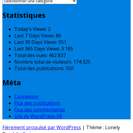
Catégories
Statistiques
Today's Views:
2
Last 7 Days Views:
86
Last 30 Days Views:
551
Last 365 Days Views:
3 185
Total des vues:
462 837
Nombre total de visiteurs:
174 325
Total des publications:
350
Méta
Connexion
Flux des publications
Flux des commentaires
Site de WordPress-FR
Fièrement propulsé par WordPress
|
Thème : Lonely