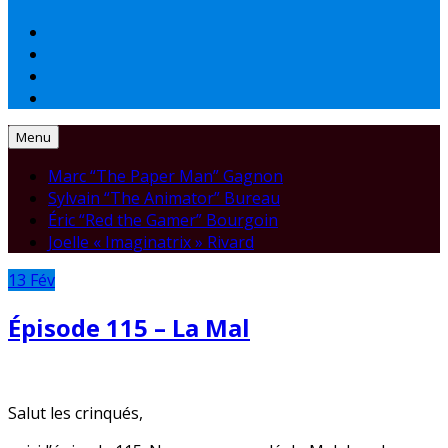
Menu
Marc “The Paper Man” Gagnon
Sylvain “The Animator” Bureau
Éric “Red the Gamer” Bourgoin
Joelle « Imaginatrix » Rivard
13
Fév
Épisode 115 – La Mal
Salut les crinqués,