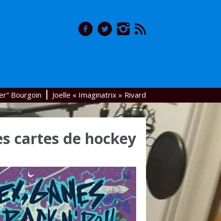
er” Bourgoin
Joelle « Imaginatrix » Rivard
es cartes de hockey