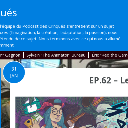
qués
'équipe du Podcast des Crinqués s'entretient sur un sujet
axes (l'imagination, la création, l'adaptation, la passion), nous
'étendu de ce sujet. Nous terminons avec ce qui nous a allumé
emment.
an” Gagnon
Sylvain “The Animator” Bureau
Éric “Red the Gam
31
JAN
EP.62 – L