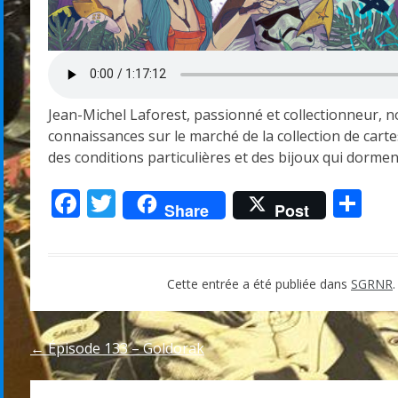
Jean-Michel Laforest, passionné et collectionneur, 
connaissances sur le marché de la collection de carte
des conditions particulières et des bijoux qui dormen
Facebook
Twitter
Pa
Share
Post
Cette entrée a été publiée dans
SGRNR
Navigation
←
Épisode 133 – Goldorak
de