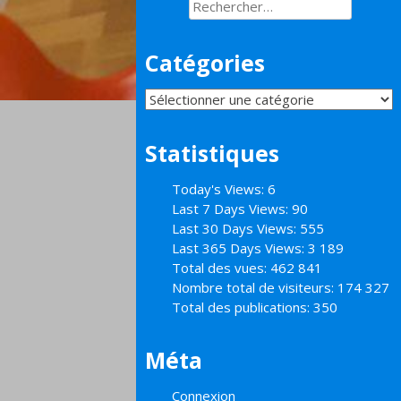
Rechercher :
Catégories
Catégories
Statistiques
Today's Views:
6
Last 7 Days Views:
90
Last 30 Days Views:
555
Last 365 Days Views:
3 189
Total des vues:
462 841
Nombre total de visiteurs:
174 327
Total des publications:
350
Méta
Connexion