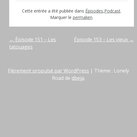
Cette entrée a été publiée dans
Épisodes
,
Podcast
.
Marquer le
permalien
.
Navigation
←
Épisode 151 – Les
Épisode 153 – Les vieux
→
tatouages
de
l’article
Fièrement propulsé par WordPress
|
Thème : Lonely
Road de
dbeja
.