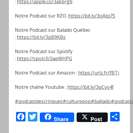
:
https://apple.co/3akbrgb
Notre Podcast sur RZO :
https://bit.ly/3oAtq75
Notre Podcast sur Balado Québec
:
https://bit.ly/3pB9KBs
Notre Podcast sur Spotify
:
https://spoti.fi/3aeWHPG
Notre Podcast sur Amazon :
https://urlz.fr/fBTi
Notre chaîne Youtube :
https://bit.ly/3pCys4f
#podcastdescrinques
#culturepop
#ballado
#podcast
Facebook
Twitter
Pa
Share
Post