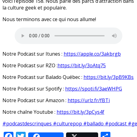
voici l’épisode 158. Nous parlé des parcs d’attraction dans
la culture geek et populaire.
Nous terminons avec ce qui nous allume!
Notre Podcast sur Itunes :
https://apple.co/3akbrgb
Notre Podcast sur RZO :
https://bit.ly/3oAtq75
Notre Podcast sur Balado Québec :
https://bit.ly/3pB9KBs
Notre Podcast sur Spotify :
https://spoti.fi/3aeWHPG
Notre Podcast sur Amazon :
https://urlz.fr/fBTi
Notre chaîne Youtube :
https://bit.ly/3pCys4f
#podcastdescrinques
#culturepop
#ballado
#podcast
#ge
Facebook
Twitter
Parta