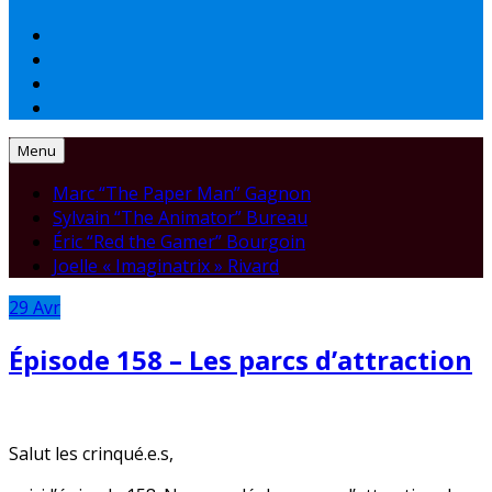
Menu
Marc “The Paper Man” Gagnon
Sylvain “The Animator” Bureau
Éric “Red the Gamer” Bourgoin
Joelle « Imaginatrix » Rivard
29
Avr
Épisode 158 – Les parcs d’attraction
Salut les crinqué.e.s,