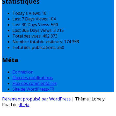
Statistiques
Today's Views:
10
Last 7 Days Views:
104
Last 30 Days Views:
560
Last 365 Days Views:
3 215
Total des vues:
462 873
Nombre total de visiteurs:
174 353
Total des publications:
350
Méta
Connexion
Flux des publications
Flux des commentaires
Site de WordPress-FR
Fièrement propulsé par WordPress
|
Thème : Lonely
Road de
dbeja
.