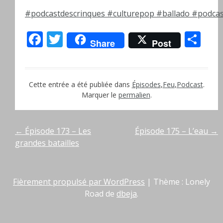
#podcastdescrinques
#culturepop
#ballado
#podcas
Facebook
Twitter
Pa
Share
Post
Cette entrée a été publiée dans
Épisodes
,
Feu
,
Podcast
.
Marquer le
permalien
.
Navigation
←
Épisode 173 – Les
Épisode 175 – L’eau
→
grandes batailles
de
l’article
Fièrement propulsé par WordPress
|
Thème : Lonely
Road de
dbeja
.