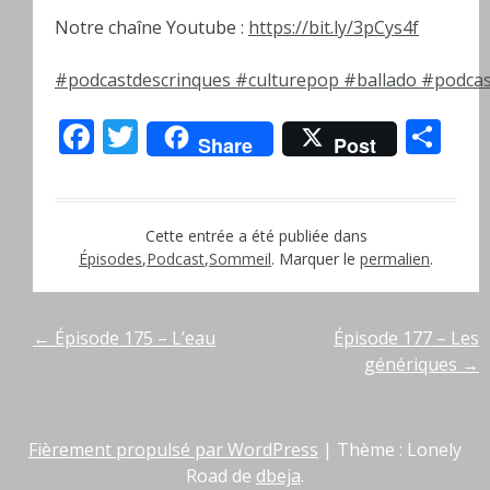
Notre chaîne Youtube :
https://bit.ly/3pCys4f
#podcastdescrinques
#culturepop
#ballado
#podcas
Facebook
Twitter
Pa
Share
Post
Cette entrée a été publiée dans
Épisodes
,
Podcast
,
Sommeil
. Marquer le
permalien
.
Navigation
←
Épisode 175 – L’eau
Épisode 177 – Les
génériques
→
de
l’article
Fièrement propulsé par WordPress
|
Thème : Lonely
Road de
dbeja
.