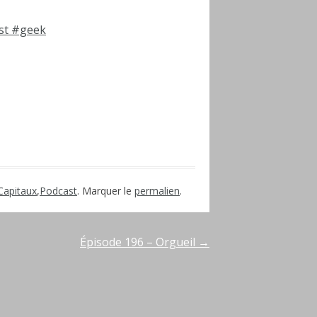
st
#geek
Capitaux
,
Podcast
. Marquer le
permalien
.
Épisode 196 – Orgueil
→