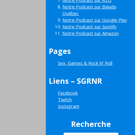
Notre Podcast sur RZO
Notre Podcast sur Balado
Québec
Notre Podcast sur Google Play
Notre Podcast sur Spotify
Notre Podcast sur Amazon
Pages
Sex, Games & Rock N’ Roll
Liens – SGRNR
Facebook
Twitch
Instagram
Recherche