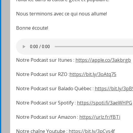
Nous terminons avec ce qui nous allume!
Bonne écoute!
Notre Podcast sur Itunes :
https://apple.co/3akbrgb
Notre Podcast sur RZO :
https://bit.ly/3oAtq75
Notre Podcast sur Balado Québec :
https://bit.ly/3p
Notre Podcast sur Spotify :
https://spoti.fi/3aeWHPG
Notre Podcast sur Amazon :
https://urlz.fr/fBTi
Notre chaîne Youtube :
https://bit.ly/3pCys4f