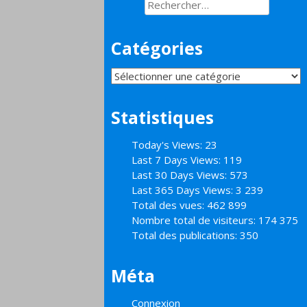
Rechercher :
Catégories
Catégories
Statistiques
Today's Views:
23
Last 7 Days Views:
119
Last 30 Days Views:
573
Last 365 Days Views:
3 239
Total des vues:
462 899
Nombre total de visiteurs:
174 375
Total des publications:
350
Méta
Connexion