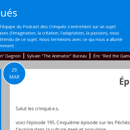
qués
'équipe du Podcast des Crinqués s'entretient sur un sujet
axes (l'imagination, la création, l'adaptation, la passion), nous
'étendu de ce sujet. Nous terminons avec ce qui nous a allumé
emment.
an” Gagnon
Sylvain “The Animator” Bureau
Éric “Red the Gam
29
MAR
Ép
Salut les crinqué.e.s,
voici l’épisode 195. Cinquième épisode sur les Péché
l’avarice dans la culture geek et populaire.