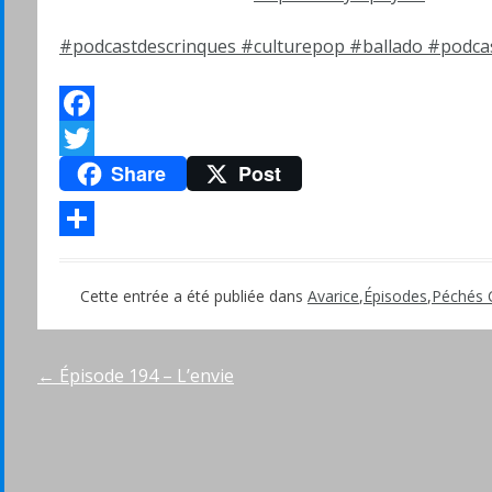
#podcastdescrinques
#culturepop
#ballado
#podca
Facebook
Share
Post
Twitter
Partager
Cette entrée a été publiée dans
Avarice
,
Épisodes
,
Péchés 
Navigation
←
Épisode 194 – L’envie
de
l’article