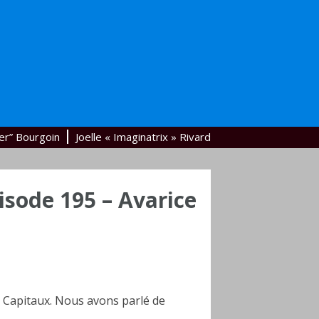
er” Bourgoin
Joelle « Imaginatrix » Rivard
isode 195 – Avarice
s Capitaux. Nous avons parlé de