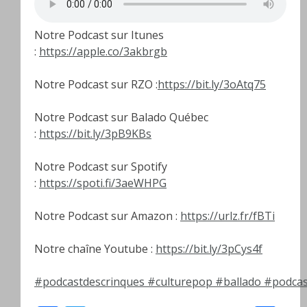
Notre Podcast sur Itunes
:
https://apple.co/3akbrgb
Notre Podcast sur RZO :
https://bit.ly/3oAtq75
Notre Podcast sur Balado Québec
:
https://bit.ly/3pB9KBs
Notre Podcast sur Spotify
:
https://spoti.fi/3aeWHPG
Notre Podcast sur Amazon :
https://urlz.fr/fBTi
Notre chaîne Youtube :
https://bit.ly/3pCys4f
#podcastdescrinques
#culturepop
#ballado
#podcas