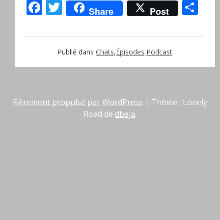
Facebook
Twitter
Pa
Share
Post
Publié dans
Chats
,
Épisodes
,
Podcast
Fièrement propulsé par WordPress
|
Thème : Lonely
Road de
dbeja
.