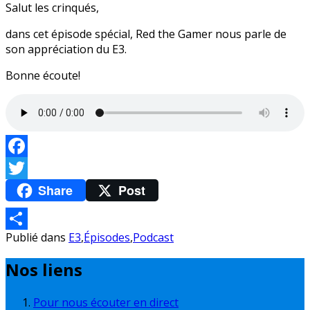
Salut les crinqués,
dans cet épisode spécial, Red the Gamer nous parle de
son appréciation du E3.
Bonne écoute!
Facebook
Share
Post
Twitter
Publié dans
E3
,
Épisodes
,
Podcast
Partager
Nos liens
Pour nous écouter en direct