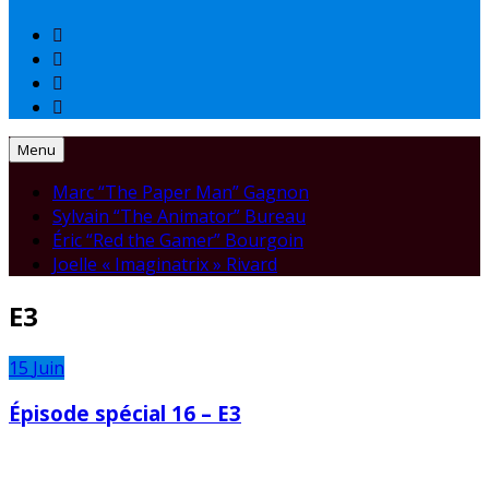
Menu
Marc “The Paper Man” Gagnon
Sylvain “The Animator” Bureau
Éric “Red the Gamer” Bourgoin
Joelle « Imaginatrix » Rivard
E3
15
Juin
Épisode spécial 16 – E3