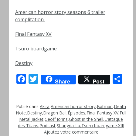
American horror story seasons 6 trailer
complitation.
Final Fantasy XV
Tsuro boardgame
Destiny
Facebook
Twitter
Pa
Share
Post
Publié dans
Akira
,
American horror strory
,
Batman
,
Death
Note
,
Destiny
,
Dragon Ball
,
Épisodes
,
Final Fantasy XV
,
Full
Metal Jacket
,
Geoff Johns
,
Ghost in the Shell
,
L'attaque
des Titans
,
Podcast
,
Shangria-La
,
Tsuro boardgame
,
XIII
Ajoutez votre commentaire