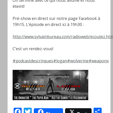
On termine avec ce qui nous allume et nous
éteint!
Pré-show en direct sur notre page Facebook à
19h15. L’épisode en direct ici à 19h30 :
http://www.sylvainbureau.com/radioweb/ecoutez.htm
C’est un rendez-vous!
#
podcastdescrinques
#
logan
#
wolverine
#
weaponx
Facebook
Twitter
Pa