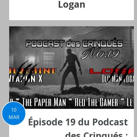
Logan
10
MAR
Épisode 19 du Podcast
des Crinqués :