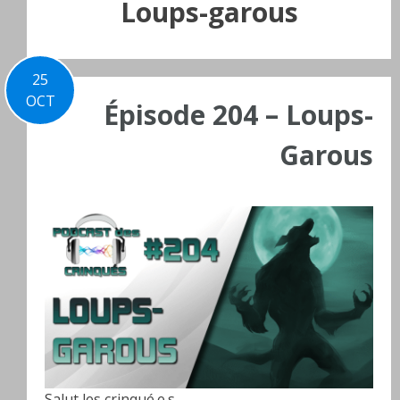
Loups-garous
25
OCT
Épisode 204 – Loups-
Garous
Salut les crinqué.e.s,