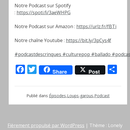
Notre Podcast sur Spotify
:
https://spoti.fi/3aeWHPG
Notre Podcast sur Amazon :
https://urlz.fr/fBTi
Notre chaîne Youtube :
https://bit.ly/3pCys4f
#podcastdescrinques
#culturepop
#ballado
#podcas
Facebook
Twitter
Pa
Share
Post
Publié dans
Épisodes
,
Loups-garous
,
Podcast
Fièrement propulsé par WordPress
|
Thème : Lonely