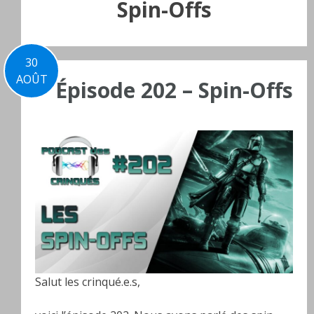
Spin-Offs
30
AOÛT
Épisode 202 – Spin-Offs
Salut les crinqué.e.s,