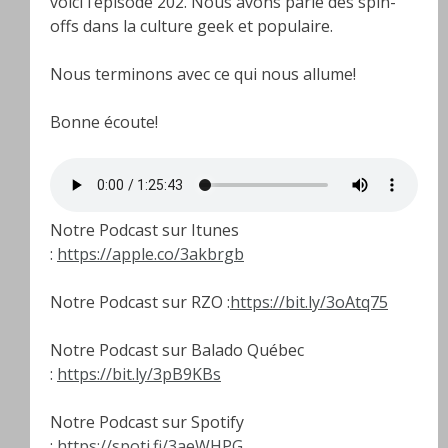
voici l’épisode 202. Nous avons parlé des spin-
offs dans la culture geek et populaire.
Nous terminons avec ce qui nous allume!
Bonne écoute!
Notre Podcast sur Itunes
:
https://apple.co/3akbrgb
Notre Podcast sur RZO :
https://bit.ly/3oAtq75
Notre Podcast sur Balado Québec
:
https://bit.ly/3pB9KBs
Notre Podcast sur Spotify
:
https://spoti.fi/3aeWHPG