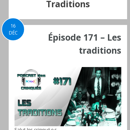
Traditions
16
DÉC
Épisode 171 – Les
traditions
Salut les crinqué.e.s,