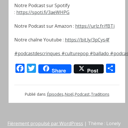
Notre Podcast sur Spotify
:
https://spoti.fi/3aeWHPG
Notre Podcast sur Amazon :
https://urlz.fr/fBTi
Notre chaîne Youtube :
https://bit.ly/3pCys4f
#podcastdescrinques
#culturepop
#ballado
#podcas
Facebook
Twitter
Pa
Share
Post
Publié dans
Épisodes
,
Noël
,
Podcast
,
Traditions
Fièrement propulsé par WordPress
|
Thème : Lonely