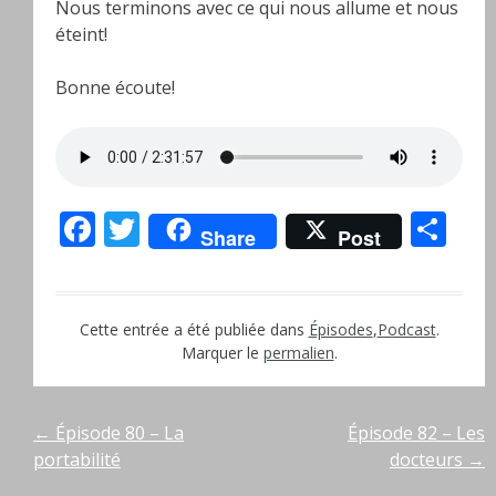
Nous terminons avec ce qui nous allume et nous
éteint!
Bonne écoute!
Facebook
Twitter
Pa
Share
Post
Cette entrée a été publiée dans
Épisodes
,
Podcast
.
Marquer le
permalien
.
Navigation
←
Épisode 80 – La
Épisode 82 – Les
portabilité
docteurs
→
de