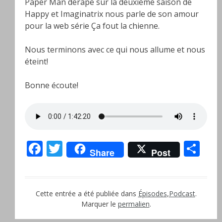
Paper Man dérape sur la deuxième saison de
Happy et Imaginatrix nous parle de son amour
pour la web série Ça fout la chienne.
Nous terminons avec ce qui nous allume et nous
éteint!
Bonne écoute!
Facebook
Twitter
Pa
Share
Post
Cette entrée a été publiée dans
Épisodes
,
Podcast
.
Marquer le
permalien
.