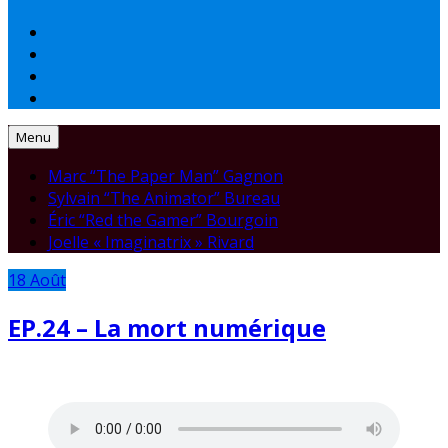
Menu
Marc “The Paper Man” Gagnon
Sylvain “The Animator” Bureau
Éric “Red the Gamer” Bourgoin
Joelle « Imaginatrix » Rivard
18
Août
EP.24 – La mort numérique