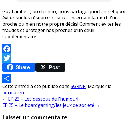
Guy Lambert, pro techno, nous partage quoi faire et quoi
éviter sur les réseaux sociaux concernant la mort d’un
proche ou bien notre propre décès! Comment éviter les
fraudes et protéger nos proches d’un deuil
supplémentaire.
Facebook
Share
Post
Twitter
Cette entrée a été publiée dans
SGRNR
. Marquer le
Partager
permalien
.
Navigation
←
EP.23 – Les dessous de l’humour!
EP.25 – Le boardgaming/les jeux de société
→
de
Laisser un commentaire
l’article