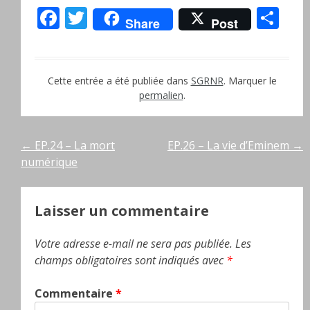
Facebook
Twitter
Pa
Share
Post
Cette entrée a été publiée dans
SGRNR
. Marquer le
permalien
.
Navigation
←
EP.24 – La mort
EP.26 – La vie d’Eminem
→
numérique
de
l’article
Laisser un commentaire
Votre adresse e-mail ne sera pas publiée.
Les
champs obligatoires sont indiqués avec
*
Commentaire
*