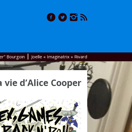
er” Bourgoin
Joelle « Imaginatrix » Rivard
a vie d’Alice Cooper