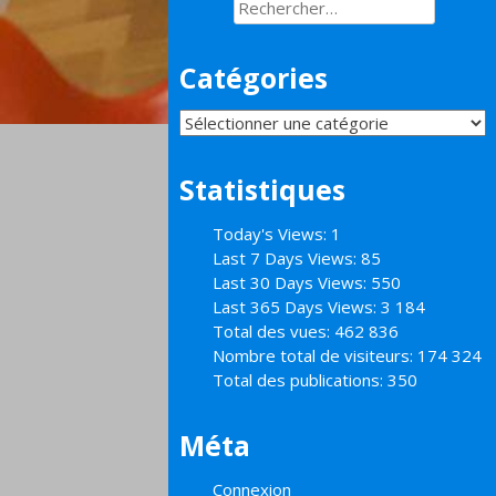
Rechercher :
Catégories
Catégories
Statistiques
Today's Views:
1
Last 7 Days Views:
85
Last 30 Days Views:
550
Last 365 Days Views:
3 184
Total des vues:
462 836
Nombre total de visiteurs:
174 324
Total des publications:
350
Méta
Connexion