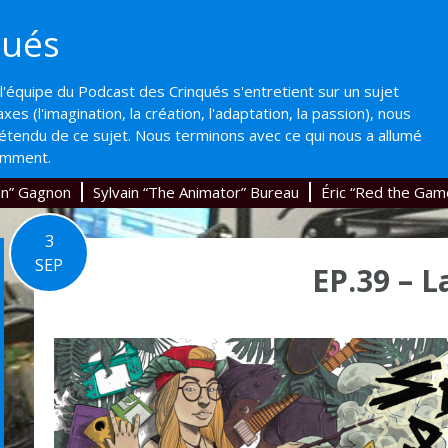
qués
'équipe du Podcast des Crinqués s'entretient sur un sujet
axes (l'imagination, la création, l'adaptation, la passion), nous
'étendu de ce sujet. Nous terminons avec ce qui nous a allumé
emment.
an” Gagnon
Sylvain “The Animator” Bureau
Éric “Red the Gam
3
SEP
EP.39 – L