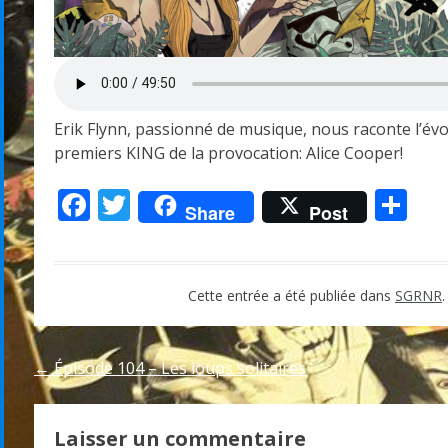
Erik Flynn, passionné de musique, nous raconte l’évolu
premiers KING de la provocation: Alice Cooper!
Facebook
Twitter
Pa
Share
Post
Cette entrée a été publiée dans
SGRNR
Navigation
←
Épisode 104 – Les loups solitaires
de
Laisser un commentaire