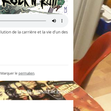
tion de la carrière et la vie d’un des
rtager
. Marquer le
permalien
.
EP. 40 – Histoire de gamer
→