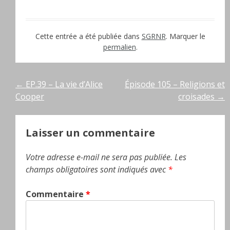
Cette entrée a été publiée dans
SGRNR
. Marquer le
permalien
.
Navigation
←
EP.39 – La vie d’Alice
Épisode 105 – Religions et
Cooper
croisades
→
de
l’article
Laisser un commentaire
Votre adresse e-mail ne sera pas publiée.
Les
champs obligatoires sont indiqués avec
*
Commentaire
*