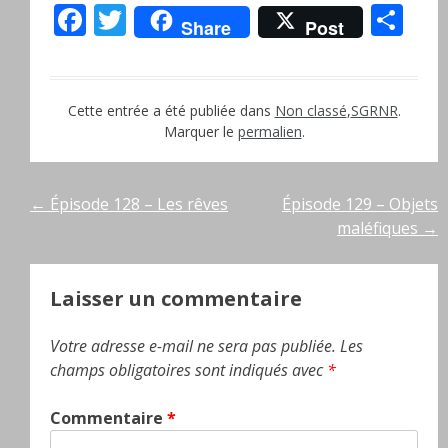
Facebook
Twitter
Pa
Share
Post
Cette entrée a été publiée dans
Non classé
,
SGRNR
.
Marquer le
permalien
.
Navigation
←
Épisode 128 – Les rêves
Épisode 129 – Objets
maléfiques
→
de
l’article
Laisser un commentaire
Votre adresse e-mail ne sera pas publiée.
Les
champs obligatoires sont indiqués avec
*
Commentaire
*