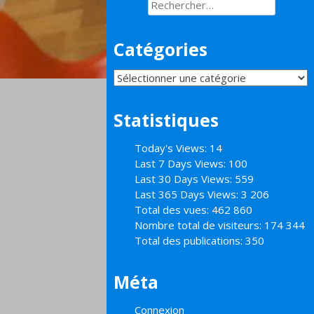
Rechercher :
Catégories
Catégories
Statistiques
Today's Views:
14
Last 7 Days Views:
100
Last 30 Days Views:
559
Last 365 Days Views:
3 206
Total des vues:
462 860
Nombre total de visiteurs:
174 344
Total des publications:
350
Méta
Connexion