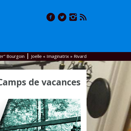
er” Bourgoin
Joelle « Imaginatrix » Rivard
 Camps de vacances