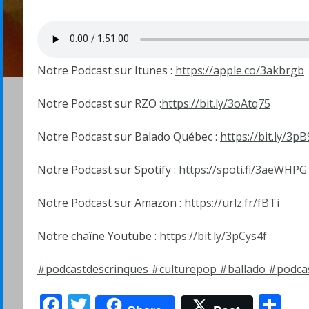
Notre Podcast sur Itunes :
https://apple.co/3akbrgb
Notre Podcast sur RZO :
https://bit.ly/3oAtq75
Notre Podcast sur Balado Québec :
https://bit.ly/3p
Notre Podcast sur Spotify :
https://spoti.fi/3aeWHPG
Notre Podcast sur Amazon :
https://urlz.fr/fBTi
Notre chaîne Youtube :
https://bit.ly/3pCys4f
#podcastdescrinques
#culturepop
#ballado
#podca
Facebook
Twitter
Pa