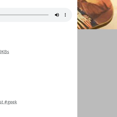
B9KBs
st
#geek
rtager