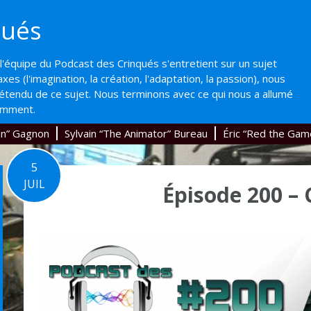
qués
'équipe du Podcast des Crinqués s'entretient sur un sujet
axes (l'imagination, la création, l'adaptation, la passion), nous
'étendu de ce sujet. Nous terminons avec ce qui nous a allumé
emment.
an” Gagnon
Sylvain “The Animator” Bureau
Éric “Red the Gam
5
JUIL
Épisode 200 –