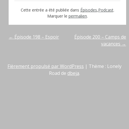
Cette entrée a été publiée dans
Épisodes
,
Podcast
.
Marquer le
permalien
.
Navigation
←
Épisode 198 – Espoir
Épisode 200 – Camps de
vacances
→
de
l’article
Fièrement propulsé par WordPress
|
Thème : Lonely
Road de
dbeja
.