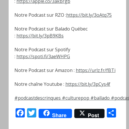
:
https://apple.co/3akbrgb
Notre Podcast sur RZO :
https://bit.ly/3oAtq75
Notre Podcast sur Balado Québec
:
https://bit.ly/3pB9KBs
Notre Podcast sur Spotify
:
https://spoti.fi/3aeWHPG
Notre Podcast sur Amazon :
https://urlz.fr/fBTi
Notre chaîne Youtube :
https://bit.ly/3pCys4f
#podcastdescrinques
#culturepop
#ballado
#podcas
Facebook
Twitter
Pa
Share
Post