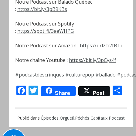
Notre Podcast sur Balado Québec
:
https://bit.ly/3pB9KBs
Notre Podcast sur Spotify
:
https://spoti.fi/3aeWHPG
Notre Podcast sur Amazon :
https://urlz.fr/fBTi
Notre chaîne Youtube :
https://bit.ly/3pCys4f
#podcastdescrinques
#culturepop
#ballado
#podcas
Facebook
Twitter
Pa
Share
Post
Publié dans
Épisodes
,
Orgueil
,
Péchés Capitaux
,
Podcast