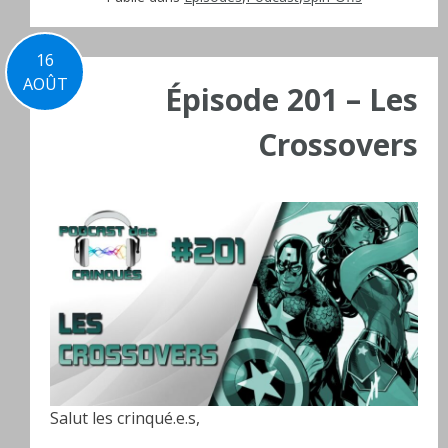
16
AOÛT
Épisode 201 – Les
Crossovers
Salut les crinqué.e.s,