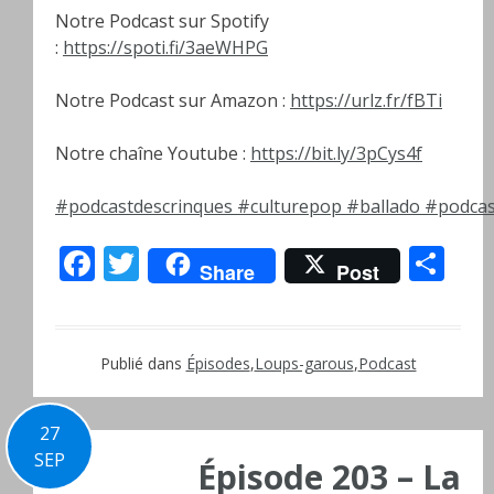
Notre Podcast sur Spotify
:
https://spoti.fi/3aeWHPG
Notre Podcast sur Amazon :
https://urlz.fr/fBTi
Notre chaîne Youtube :
https://bit.ly/3pCys4f
#podcastdescrinques
#culturepop
#ballado
#podcas
Facebook
Twitter
Pa
Share
Post
Publié dans
Épisodes
,
Loups-garous
,
Podcast
27
SEP
Épisode 203 – La