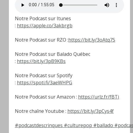
Notre Podcast sur Itunes
:
https://apple.co/3akbrgb
Notre Podcast sur RZO :
https://bit.ly/3oAtq75
Notre Podcast sur Balado Québec
:
https://bit.ly/3pB9KBs
Notre Podcast sur Spotify
:
https://spoti.fi/3aeWHPG
Notre Podcast sur Amazon :
https://urlz.fr/fBTi
Notre chaîne Youtube :
https://bit.ly/3pCys4f
#podcastdescrinques
#culturepop
#ballado
#podcas