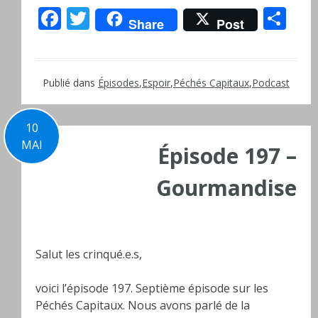
Facebook
Twitter
Pa
Share
Post
Publié dans
Épisodes
,
Espoir
,
Péchés Capitaux
,
Podcast
10
MAI
Épisode 197 –
Gourmandise
Salut les crinqué.e.s,
voici l’épisode 197. Septième épisode sur les
Péchés Capitaux. Nous avons parlé de la