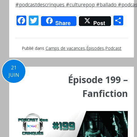
#podcastdescrinques
#culturepop
#ballado
#podcas
Facebook
Twitter
Pa
Share
Post
Publié dans
Camps de vacances
,
Épisodes
,
Podcast
21
JUIN
Épisode 199 –
Fanfiction