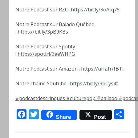
Notre Podcast sur RZO :
https://bit.ly/3oAtq75
Notre Podcast sur Balado Québec
:
https://bit.ly/3pB9KBs
Notre Podcast sur Spotify
:
https://spoti.fi/3aeWHPG
Notre Podcast sur Amazon :
https://urlz.fr/fBTi
Notre chaîne Youtube :
https://bit.ly/3pCys4f
#podcastdescrinques
#culturepop
#ballado
#podcas
Facebook
Twitter
Pa
Share
Post