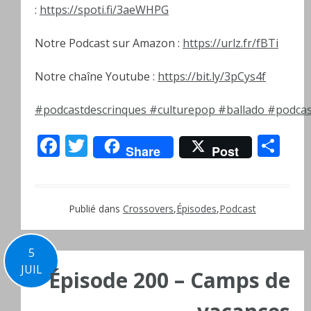
:
https://spoti.fi/3aeWHPG
Notre Podcast sur Amazon :
https://urlz.fr/fBTi
Notre chaîne Youtube :
https://bit.ly/3pCys4f
#podcastdescrinques
#culturepop
#ballado
#podcas
Facebook
Twitter
Pa
Share
Post
Publié dans
Crossovers
,
Épisodes
,
Podcast
5
JUIL
Épisode 200 – Camps de