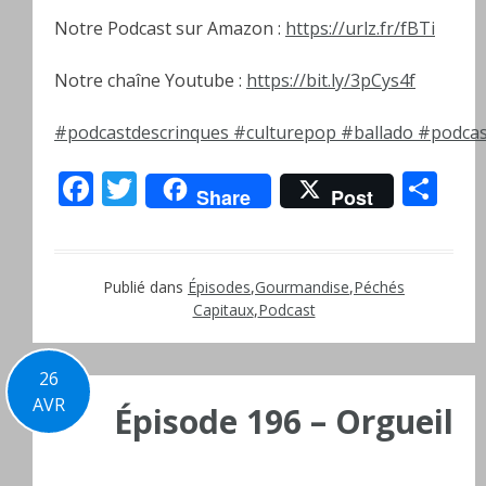
Notre Podcast sur Amazon :
https://urlz.fr/fBTi
Notre chaîne Youtube :
https://bit.ly/3pCys4f
#podcastdescrinques
#culturepop
#ballado
#podcas
Facebook
Twitter
Pa
Share
Post
Publié dans
Épisodes
,
Gourmandise
,
Péchés
Capitaux
,
Podcast
26
AVR
Épisode 196 – Orgueil