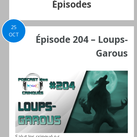
Épisodes
25
OCT
Épisode 204 – Loups-
Garous
Salut les crinqué.e.s,