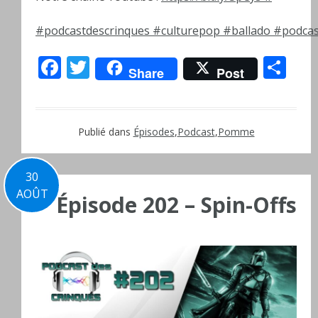
#podcastdescrinques
#culturepop
#ballado
#podcas
Facebook
Twitter
Pa
Share
Post
Publié dans
Épisodes
,
Podcast
,
Pomme
30
AOÛT
Épisode 202 – Spin-Offs