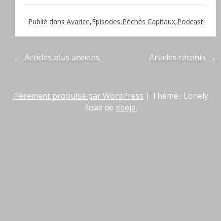
Publié dans
Avarice
,
Épisodes
,
Péchés Capitaux
,
Podcast
Navigation
←
Articles plus anciens
Articles récents
→
des
Fièrement propulsé par WordPress
|
Thème : Lonely
articles
Road de
dbeja
.