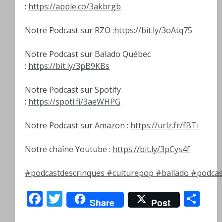
:
https://apple.co/3akbrgb
Notre Podcast sur RZO :
https://bit.ly/3oAtq75
Notre Podcast sur Balado Québec
:
https://bit.ly/3pB9KBs
Notre Podcast sur Spotify
:
https://spoti.fi/3aeWHPG
Notre Podcast sur Amazon :
https://urlz.fr/fBTi
Notre chaîne Youtube :
https://bit.ly/3pCys4f
#podcastdescrinques
#culturepop
#ballado
#podcas
Facebook
Twitter
Pa
Share
Post