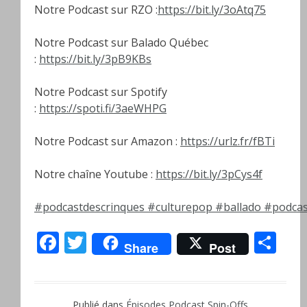
Notre Podcast sur RZO :
https://bit.ly/3oAtq75
Notre Podcast sur Balado Québec
:
https://bit.ly/3pB9KBs
Notre Podcast sur Spotify
:
https://spoti.fi/3aeWHPG
Notre Podcast sur Amazon :
https://urlz.fr/fBTi
Notre chaîne Youtube :
https://bit.ly/3pCys4f
#podcastdescrinques
#culturepop
#ballado
#podcas
Facebook
Twitter
Pa
Share
Post
Publié dans
Épisodes
,
Podcast
,
Spin-Offs