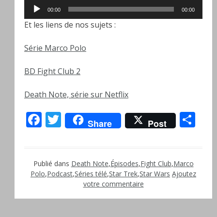
Lecteur
00:00
00:00
audio
Et les liens de nos sujets :
Série Marco Polo
BD Fight Club 2
Death Note, série sur Netflix
Facebook
Twitter
Pa
Share
Post
Publié dans
Death Note
,
Épisodes
,
Fight Club
,
Marco
Polo
,
Podcast
,
Séries télé
,
Star Trek
,
Star Wars
Ajoutez
votre commentaire