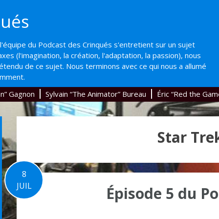
qués
'équipe du Podcast des Crinqués s'entretient sur un sujet
axes (l'imagination, la création, l'adaptation, la passion), nous
'étendu de ce sujet. Nous terminons avec ce qui nous a allumé
emment.
an” Gagnon
Sylvain “The Animator” Bureau
Éric “Red the Gam
Star Tre
8
JUIL
Épisode 5 du Po