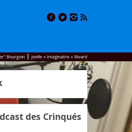
er” Bourgoin
Joelle « Imaginatrix » Rivard
k
dcast des Crinqués