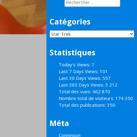
Rechercher :
Catégories
Catégories
Statistiques
Today's Views:
7
Last 7 Days Views:
101
Last 30 Days Views:
557
Last 365 Days Views:
3 212
Total des vues:
462 870
Nombre total de visiteurs:
174 350
Total des publications:
350
Méta
Connexion