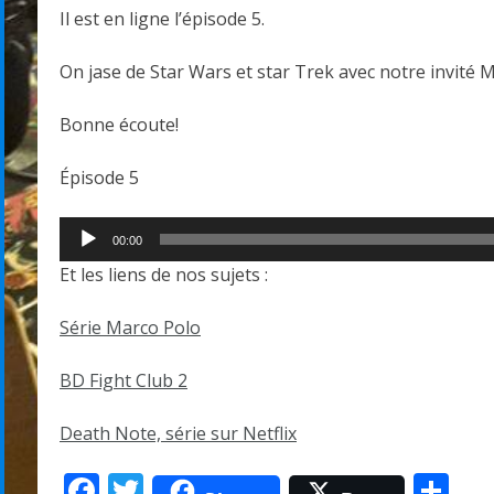
Il est en ligne l’épisode 5.
On jase de Star Wars et star Trek avec notre invité 
Bonne écoute!
Épisode 5
Lecteur
00:00
audio
Et les liens de nos sujets :
Série Marco Polo
BD Fight Club 2
Death Note, série sur Netflix
Facebook
Twitter
Pa