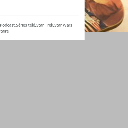
Podcast
,
Séries télé
,
Star Trek
,
Star Wars
taire