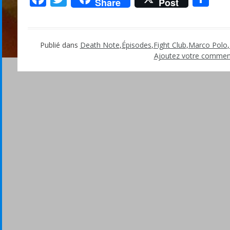
Share
Post
Publié dans
Death Note
,
Épisodes
,
Fight Club
,
Marco Polo
,
Ajoutez votre commen