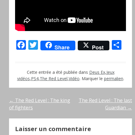
Facebook
Twitter
Pa
Share
Post
Cette entrée a été publiée dans
Deus Ex
,
Jeux
vidéos
,
PS4
,
The Red Level
,
Vidéo
. Marquer le
permalien
.
Navigation
←
The Red Level : The king
The Red Level : The last
of fighters
Guardian
→
de
l’article
Laisser un commentaire