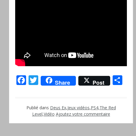
Facebook
Twitter
Pa
Share
Post
Publié dans
Deus Ex
,
Jeux vidéos
,
PS4
,
The Red
Level
,
Vidéo
Ajoutez votre commentaire