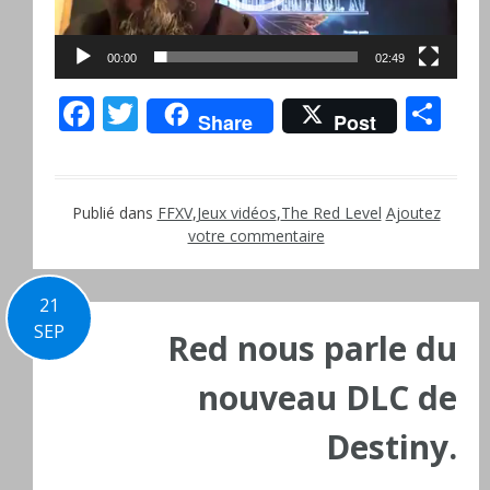
00:00
02:49
Facebook
Twitter
Pa
Share
Post
Publié dans
FFXV
,
Jeux vidéos
,
The Red Level
Ajoutez
votre commentaire
21
SEP
Red nous parle du
nouveau DLC de
Destiny.