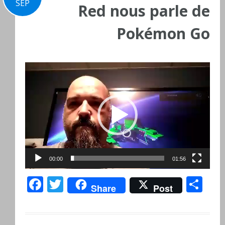
SEP
Red nous parle de
Pokémon Go
Lecteur
vidéo
00:00
01:56
Facebook
Twitter
Pa
Share
Post