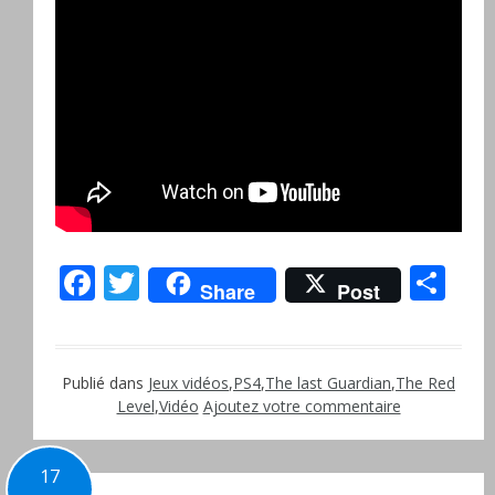
Facebook
Twitter
Pa
Share
Post
Publié dans
Jeux vidéos
,
PS4
,
The last Guardian
,
The Red
Level
,
Vidéo
Ajoutez votre commentaire
17