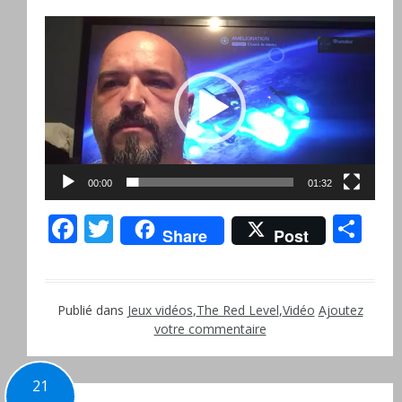
Lecteur
vidéo
00:00
01:32
Facebook
Twitter
Pa
Share
Post
Publié dans
Jeux vidéos
,
The Red Level
,
Vidéo
Ajoutez
votre commentaire
21