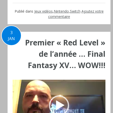
Publié dans
Jeux vidéos
,
Nintendo
,
Switch
Ajoutez votre
commentaire
3
JAN
Premier « Red Level »
de l’année … Final
Fantasy XV… WOW!!!
Lecteur
vidéo