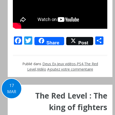
Facebook
Twitter
Pa
Share
Post
Publié dans
Deus Ex
,
Jeux vidéos
,
PS4
,
The Red
Level
,
Vidéo
Ajoutez votre commentaire
17
MAR
The Red Level : The
king of fighters