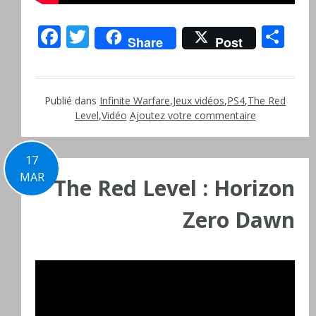
Facebook
Twitter
Pa
Share
Post
Publié dans
Infinite Warfare
,
Jeux vidéos
,
PS4
,
The Red
Level
,
Vidéo
Ajoutez votre commentaire
17
MAR
The Red Level : Horizon
Zero Dawn