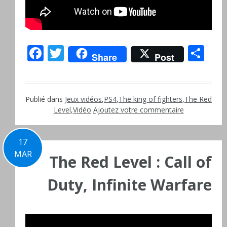
Facebook
Twitter
Pa
Share
Post
Publié dans
Jeux vidéos
,
PS4
,
The king of fighters
,
The Red
Level
,
Vidéo
Ajoutez votre commentaire
17
MAR
The Red Level : Call of
Duty, Infinite Warfare